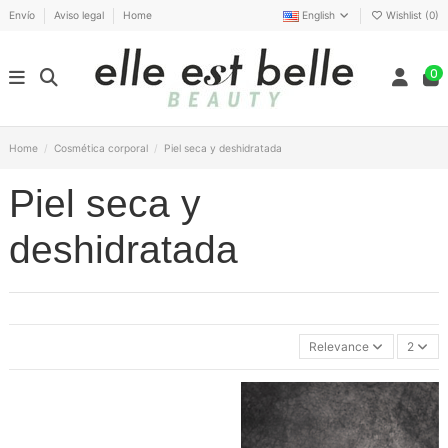
Envío
Aviso legal
Home
English
Wishlist (
0
)
0
Home
Cosmética corporal
Piel seca y deshidratada
Piel seca y
deshidratada
Relevance
2