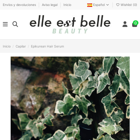
Envíos y devoluciones
Aviso legal
Inicio
Español
Wishlist (
0
)
0
Inicio
Capilar
Epikurean Hair Serum