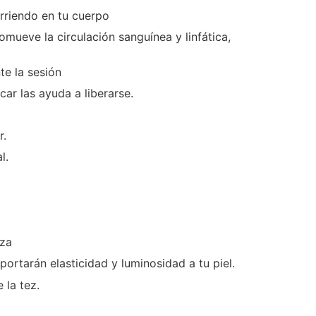
urriendo en tu cuerpo
mueve la circulación sanguínea y linfática,
te la sesión
r las ayuda a liberarse.
r.
l.
eza
aportarán elasticidad y luminosidad a tu piel.
 la tez.