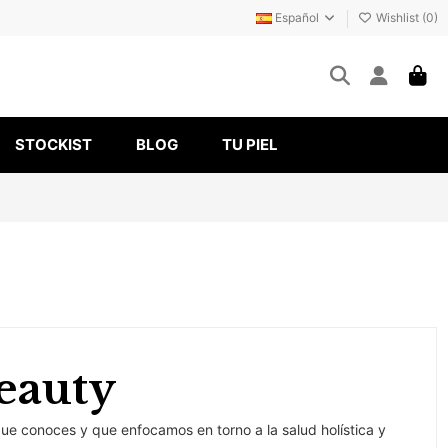
Español
Wishlist (
0
)
STOCKIST
BLOG
TU PIEL
Beauty
que conoces y que enfocamos en torno a la salud holística y