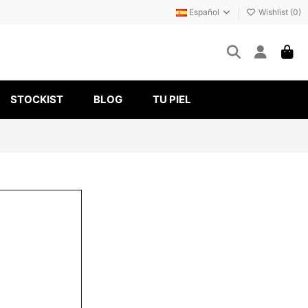
Español
Wishlist (
0
)
STOCKIST
BLOG
TU PIEL