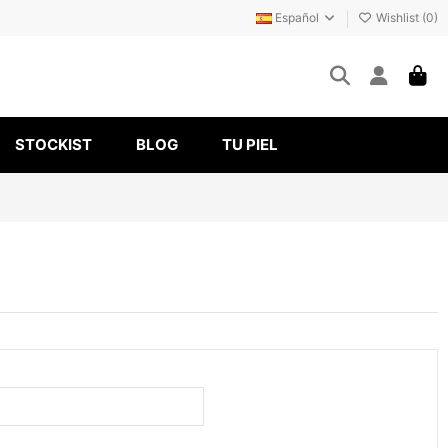
Español
Wishlist (
0
)
STOCKIST
BLOG
TU PIEL