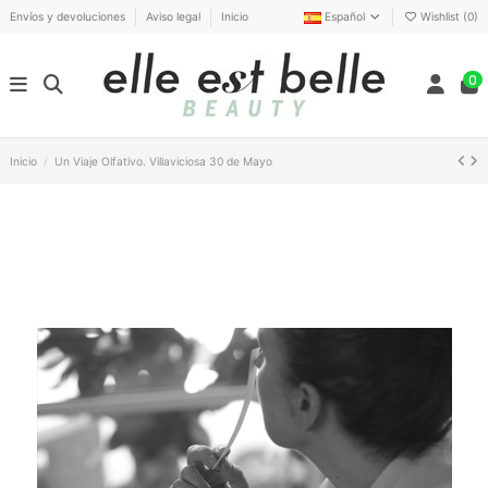
Envíos y devoluciones
Aviso legal
Inicio
Español
Wishlist (
0
)
0
Inicio
Un Viaje Olfativo. Villaviciosa 30 de Mayo