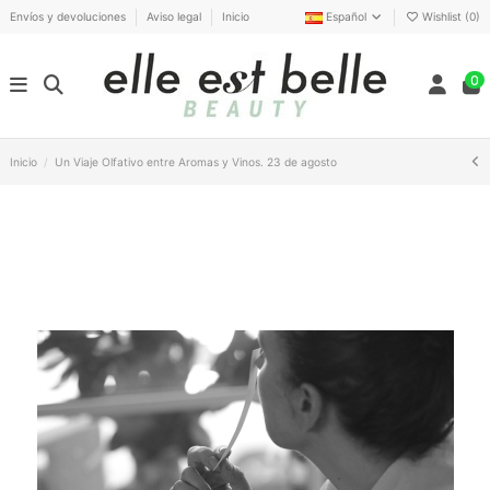
Envíos y devoluciones
Aviso legal
Inicio
Español
Wishlist (
0
)
0
Inicio
Un Viaje Olfativo entre Aromas y Vinos. 23 de agosto