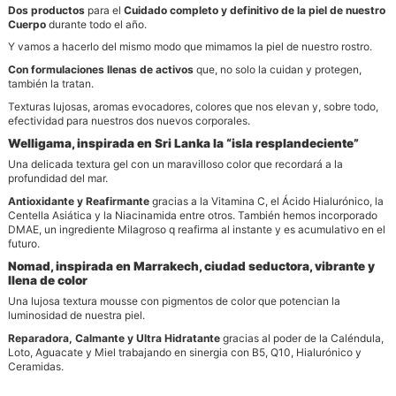
Dos productos
para el
Cuidado completo y definitivo de la piel de nuestro
Cuerpo
durante todo el año.
Y vamos a hacerlo del mismo modo que mimamos la piel de nuestro rostro.
Con formulaciones llenas de activos
que, no solo la cuidan y protegen,
también la tratan.
Texturas lujosas, aromas evocadores, colores que nos elevan y, sobre todo,
efectividad para nuestros dos nuevos corporales.
Welligama, inspirada en Sri Lanka la “isla resplandeciente”
Una delicada textura gel con un maravilloso color que recordará a la
profundidad del mar.
Antioxidante y Reafirmante
gracias a la Vitamina C, el Ácido Hialurónico, la
Centella Asiática y la Niacinamida entre otros. También hemos incorporado
DMAE, un ingrediente Milagroso q reafirma al instante y es acumulativo en el
futuro.
Nomad, inspirada en Marrakech, ciudad seductora, vibrante y
llena de color
Una lujosa textura mousse con pigmentos de color que potencian la
luminosidad de nuestra piel.
Reparadora, Calmante y Ultra Hidratante
gracias al poder de la Caléndula,
Loto, Aguacate y Miel trabajando en sinergia con B5, Q10, Hialurónico y
Ceramidas.