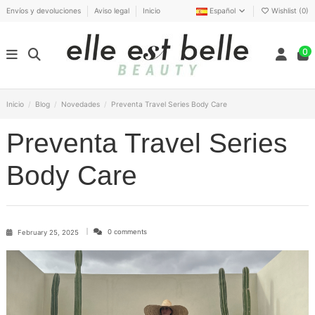
Envíos y devoluciones
Aviso legal
Inicio
Español
Wishlist (
0
)
0
Inicio
Blog
Novedades
Preventa Travel Series Body Care
Preventa Travel Series
Body Care
0 comments
February 25, 2025