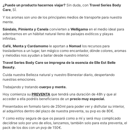
¿Puede un producto hacernos viajar?
Sin duda, con
Travel Series Body
Care
, SÍ.
Y los aromas son uno de los principales medios de transporte para nuestra
mente.
Sándalo, Pimienta y Canela
convierten a
Welligama
en el medio ideal para
adentrarnos en un hábitat natural lleno de paisajes exóticos y playas
infinitas.
Café, Menta y Cardamomo
le aportan a
Nomad
los recursos para
trasladarnos a un lugar, tan mágico como encantador, dónde colores, aromas
y melodías nos ayudan a bailar desde nuestro interior.
Travel Series Body Care se impregna de la esencia de Elle Est Belle
Beauty.
Cuida nuestra Belleza natural y nuestro Bienestar diario, despertando
nuestras emociones.
Trabajando y tratando
cuerpo y mente.
Hoy comienza su
PREVENTA
que tendrá una duración de 48h y que al
acceder a ella podréis beneficiaros de un
precio muy especial.
Presentados en formato tarro de 250ml para poder ver y disfrutar su interior,
al adquirirlos dentro del plazo de nuestra preventa, su pvp es de 80€.
Y como estoy segura de que os pasará como a mí y será muy complicado
decidirse solo por uno de ellos, lanzamos, también solo para esta preventa, el
pack de los dos con un pvp de 150€.