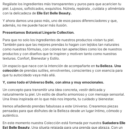
Regálate los ingredientes más transparentes y puros para que acaricien tu
piel. Lujosos, sofisticados, exquisitos. Nútrela, repárala , cuídala y aliméntala
con la delicadeza de
Elle Est Belle Beauty.
Y ahora damos una paso más, uno de esos pasos diferenciadores y que,
además, no me puede hacer más ilusión.
Presentamos Botanical Lingerie Collection.
Para que no solo los ingredientes de nuestros productos vistan tu piel.
También para que las mejores prendas lo hagan con tejidos tan naturales
como nuestras fórmulas, con colores tan apetecibles como los de nuestros
productos y con diseños que te inspiren y motiven tanto como nuestras
texturas. Confort, Bienestar y Estilo.
Un espacio que nace con la intención de acompañarte en
tu Belleza.
Una
colección
de prendas sutiles, envolventes, conscientes y con esencia para
que tu autocidado vaya más allá.
Y, como todo el Universo Belle, con alma y muy emocionales.
Un concepto para transmitir una idea concreta, vestir delicada y
naturalmente tu piel. Un estilo de diseño armonioso y con mensaje sensorial.
Una línea inspirada en lo que más nos importa, tu cuidado y bienestar.
Iremos añadiendo prendas fabulosas a este Universo. Crearemos piezas
pensadas para que disfrutes de la Belleza desde un lugar íntimo, cómodo y
auténtico.
En este momento nuestra Colección está formada por nuestra
Sudadera Elle
Est Belle Beauty
. Una silueta relajada para una prenda que abraza. Con un