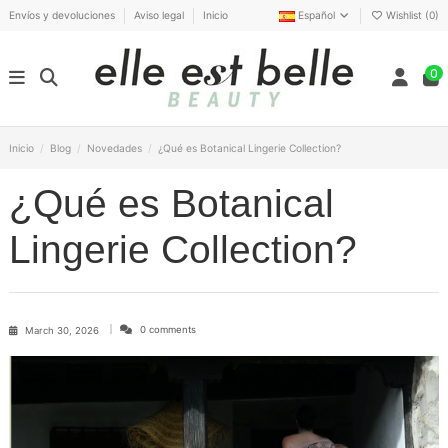
Envíos y devoluciones
Aviso legal
Inicio
Español
Wishlist (
0
)
0
Inicio
Blog
Novedades
¿Qué es Botanical Lingerie Collection?
¿Qué es Botanical
Lingerie Collection?
0 comments
March 30, 2026