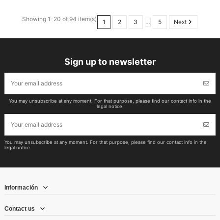
Showing 1-20 of 94 item(s)
1
2
3
…
5
Next
Sign up to newsletter
You may unsubscribe at any moment. For that purpose, please find our contact info in the
legal notice.
You may unsubscribe at any moment. For that purpose, please find our contact info in the
legal notice.
Información
Contact us