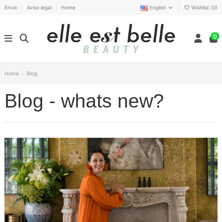
Envío
Aviso legal
Home
English
Wishlist (
0
)
0
Home
Blog
Blog - whats new?