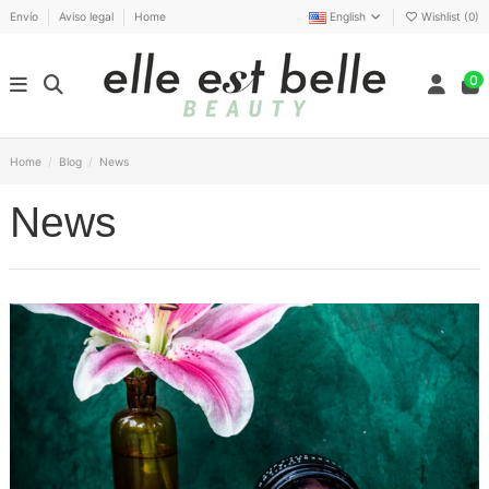
Envío
Aviso legal
Home
English
Wishlist (
0
)
0
Home
Blog
News
News