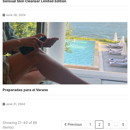
Sensual Skin Cleanser Limited Edition
June 28, 2024
Preparadas para el Verano
June 21, 2024
Showing 21-40 of 89
Previous
1
2
3
…
5
item(s)